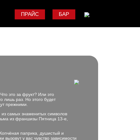
ПРАЙС
БАР
Что это за фрукт? Или это
о лишь раз. Но этого будет
удут прежними.
м из самых знаменитых символов
ильма из франшизы Пятница 13-е,
. Копчёная паприка, душистый и
и вызовут у вас чувство зависимости