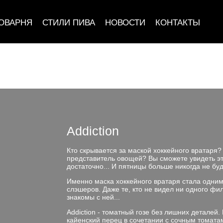
ОВАРНЯ
СТИЛИ ПИВА
НОВОСТИ
КОНТАКТЫ
Addiction
Кто скрывается за маской хоккейного вратаря? 
представитель овощей? Вы сможете увидеть эт
достаточно... И пятницы больше никогда не б
Именно маска хоккейного вратаря стала одни
слэшеров. Даже те, кто не видел ни одного ф
знакомы с ней...
Addiction - томатный гозе без лишних деталей
кайенский перец в сочетании с сочным томатам