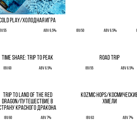
COLD PLAY/ХОЛОДНАЯ ИГРА
BU 55
ABV 6,5%
IBU 50
ABV 6.5%
TIME SHARE: TRIP TO PEAK
ROAD TRIP
IBU 60
ABV 6.5%
IBU 55
ABV 6.5%
TRIP TO LAND OF THE RED
KOZMIC HOPS/КОСМИЧЕСКИ
DRAGON/ПУТЕШЕСТВИЕ В
ХМЕЛИ
СТРАНУ КРАСНОГО ДРАКОНА
IBU 60
ABV 7%
IBU 63
ABV 7%