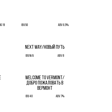
OG 19
IBU 50
ABV 6.5%
NEXT WAY/НОВЫЙ ПУТЬ
IBU N/A
ABV 8
Е
WELCOME TO VERMONT/
ДОБРО ПОЖАЛОВАТЬ В
ВЕРМОНТ
IBU 40
ABV 7%