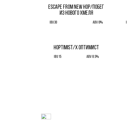
ESCAPE FROM NEW HOP/ПОБЕГ
ИЗ НОВОГО ХМЕЛЯ
IBU 30
ABV 8%
HOPTIMIST/Х ОПТИМИСТ
IBU 15
ABV 8.5%
Контакты
RELOADBREW@YANDEX.RU