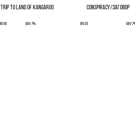
TRIP TO LAND OF KANGAROO
CONSPIRACY/ЗАГОВОР
IBU 50
ABV 7%
IBU 20
ABV 7