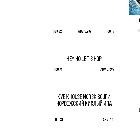
I
IBU 32
ABV 5.9%
OG 17
HEY HO LET’S HOP
IBU 75
ABV 8,5%
KVEIKHOUSE NORSK SOUR/
НОРВЕЖСКИЙ КИСЛЫЙ ИПА
IBU 31
ABV 7.0